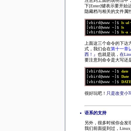
注意到上面的说明当中
下[Enter]键表示要
隐藏档与相关的文件属性
[vbird@www ~]$ 
ls -al 
[vbird@www ~]$ 
ls       
[vbird@www ~]$ 
ls -a  
上面这三个命令的下达
式，我们会在
第十一章认
西！』
也就是说，
在Li
要注意到命令是大写还
[vbird@www ~]$ 
date
[vbird@www ~]$ 
Date
[vbird@www ~]$ 
DAT
很好玩吧！
只是改变小
语系的支持
另外，很多时候你会发
我们前面提到过，Lin