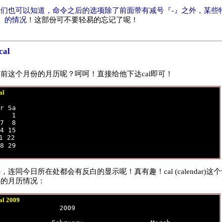
们也可以知道，命令之后的选项除了前面带有减号『-』之外，某些
』的情况
！这部份可不要轻易的忘记了呢！
al
前这个月份的月历呢？呵呵！直接给他下达cal即可！
al
 

r Sa 

   1 

7  8 

4 15 

1 22 

8 29 

连同今日所在处都会有反白的显示呢！真有趣！cal (calendar)
年的月历情况：
al 2009
               2009 
