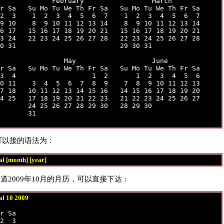
             February                 March 

r Sa   Su Mo Tu We Th Fr Sa   Su Mo Tu We Th Fr Sa 

2  3    1  2  3  4  5  6  7    1  2  3  4  5  6  7 

9 10    8  9 10 11 12 13 14    8  9 10 11 12 13 14 

6 17   15 16 17 18 19 20 21   15 16 17 18 19 20 21 

3 24   22 23 24 25 26 27 28   22 23 24 25 26 27 28 

0 31                          29 30 31 

                May                   June 

r Sa   Su Mo Tu We Th Fr Sa   Su Mo Tu We Th Fr Sa 

3  4                   1  2       1  2  3  4  5  6 

0 11    3  4  5  6  7  8  9    7  8  9 10 11 12 13 

7 18   10 11 12 13 14 15 16   14 15 16 17 18 19 20 

4 25   17 18 19 20 21 22 23   21 22 23 24 25 26 27 

       24 25 26 27 28 29 30   28 29 30 

令可以接的语法为：
al [month] [year]
道2009年10月的月历，可以直接下达：
al 10 2009
 

r Sa 

2  3 
