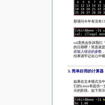
 4  5  6  7  8  
11 12 13 14 15 1
18 19 20 21 22 2
那请问今年有没有1
[vbird@www ~]$ 
c
cal竟然会告诉我们
的日期啰！简直就是万
若输入错误的参数
结果请牢记在心中
3. 简单好用的计算器：
如果在文本模式当中
们的Linux有提
示的阶段。如下所
[vbird@www ~]$ 
b
bc 1.06 
