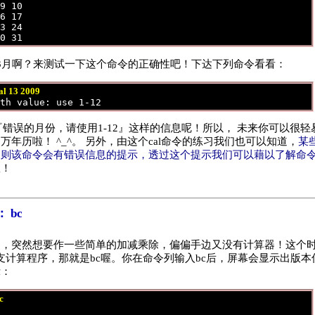
9 10 

6 17 

3 24 

3月啊？来测试一下这个命令的正确性吧！下达下列命令看看：
al 13 2009
『错误的月份，请使用1-12』这样的信息呢！所以， 未来你可以很轻
年历啦！ ^_^。 另外，由这个cal命令的练习我们也可以知道，
某
，则该命令会有错误信息的提示，透过这个提示我们可以藉以了解命
喔！
 bc
，突然想要作一些简单的加减乘除，偏偏手边又没有计算器！这个时
供一支计算程序，那就是bc喔。你在命令列输入bc后，屏幕会显示出版
示：
c