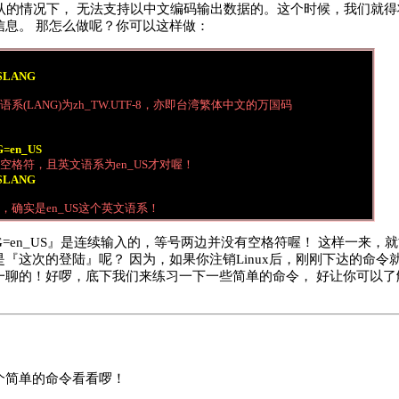
al)在默认的情况下， 无法支持以中文编码输出数据的。这个时候，我们
信息。 那怎么做呢？你可以这样做：
 $LANG
系(LANG)为zh_TW.UTF-8，亦即台湾繁体中文的万国码
=en_US
空格符，且英文语系为en_US才对喔！
 $LANG
，确实是en_US这个英文语系！
G=en_US』是连续输入的，等号两边并没有空格符喔！ 这样一来，
『这次的登陆』呢？ 因为，如果你注销Linux后，刚刚下达的命令就
一聊的！好啰，底下我们来练习一下一些简单的命令， 好让你可以了
个简单的命令看看啰！