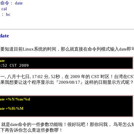
令： date
al
 bc
ate
要知道目前Linux系统的时间，那么就直接在命令列模式输入date即
ate
 八月十七日, 17:02 分, 52秒，在 2009 年的 CST 时区！台湾
我想要让这个程序显示出『2009/08/17』这样的日期显示方式呢？ 
ate +%Y/%m/%d
ate +%H:%M
d』就是date命令的一些参数功能啦！很好玩吧！那你问我， 鸟哥怎
底下再告诉你怎么查这些参数啰！