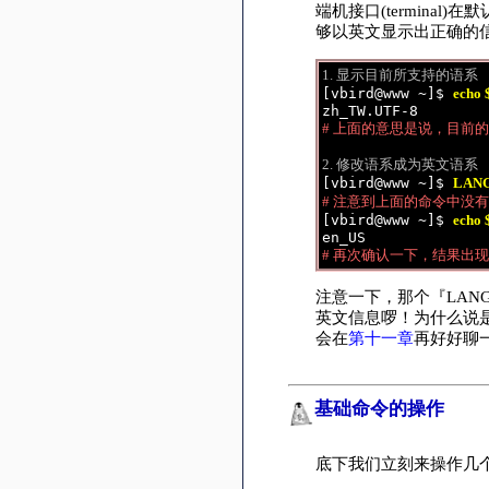
端机接口(termin
够以英文显示出正确的
1. 显示目前所支持的语系
[vbird@www ~]$ 
echo
# 上面的意思是说，目前的语
2. 修改语系成为英文语系
[vbird@www ~]$ 
LANG
# 注意到上面的命令中没有
[vbird@www ~]$ 
echo
# 再次确认一下，结果出现
注意一下，那个『LAN
英文信息啰！为什么说是
会在
第十一章
再好好聊
基础命令的操作
底下我们立刻来操作几