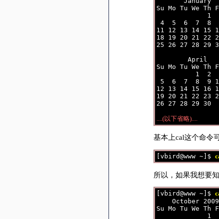
       January  
Su Mo Tu We Th F
             1  
 4  5  6  7  8  
11 12 13 14 15 1
18 19 20 21 22 2
25 26 27 28 29 3
        April   
Su Mo Tu We Th F
          1  2  
 5  6  7  8  9 1
12 13 14 15 16 1
19 20 21 22 23 2
26 27 28 29 30  
....(以下省略)....
基本上cal这个命
[vbird@www ~]$ 
c
所以，如果我想要知
[vbird@www ~]$ 
c
    October 2009
Su Mo Tu We Th F
             1  