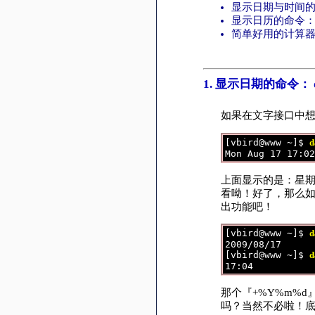
显示日期与时间的命
显示日历的命令： c
简单好用的计算器：
1. 显示日期的命令： d
如果在文字接口中想
[vbird@www ~]$ 
d
上面显示的是：星期一,
看呦！好了，那么如果
出功能吧！
[vbird@www ~]$ 
d
2009/08/17 

[vbird@www ~]$ 
d
那个『+%Y%m%
吗？当然不必啦！