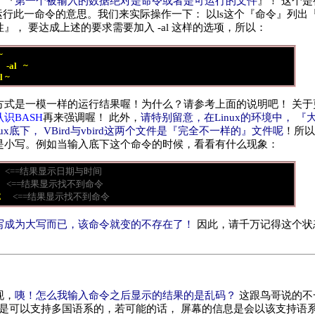
，『
第一个被输入的数据绝对是命令或者是可运行的文件
』！ 这个
开始运行此一命令的意思。我们来实际操作一下： 以ls这个『命令』列出
』， 要达成上述的要求需要加入 -al 这样的选项，所以：
~
    -al   ~
-l ~
方式是一模一样的运行结果喔！为什么？请参考上面的说明吧！ 关于
识BASH
再来强调喔！ 此外，
请特别留意，在Linux的环境中， 
nux底下， VBird与vbird这两个文件是『完全不一样的』文件呢
！所以
是小写。例如当输入底下这个命令的时候，看看有什么现象：
<==结果显示日期与时间
<==结果显示找不到命令
E
<==结果显示找不到命令
写成为大写而已，该命令就变的不存在了！
因此，请千万记得这个状
现，
咦！怎么我输入命令之后显示的结果的是乱码？
这跟鸟哥说的不
ux是可以支持多国语系的，若可能的话， 屏幕的信息是会以该支持