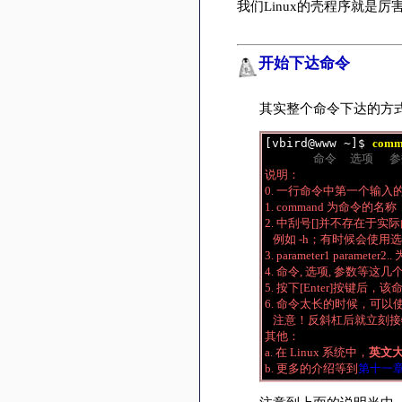
我们Linux的壳程序就是
开始下达命令
其实整个命令下达的方
[vbird@www ~]$ 
comma
                  命令     选项   
说明： 

0. 一行命令中第一个输入的
1. command 为命令的名
2. 中刮号[]并不存在于实
   例如 -h；有时候会使用选
3. parameter1 param
4. 命令, 选项, 参数等这
5. 按下[Enter]按键后
6. 命令太长的时候，可以使用
   注意！反斜杠后就立刻
其他： 

a. 在 Linux 系统中，
英文
b. 更多的介绍等到
第十一章 