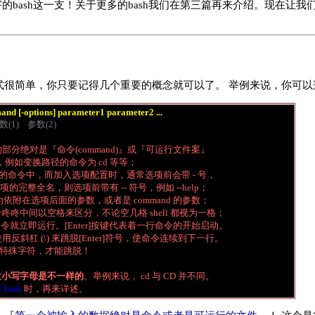
厉害的bash这一支！关于更多的bash我们在第三篇再来介绍。现在让
式很简单，你只要记得几个重要的概念就可以了。 举例来说，你可以
nd [-options] parameter1 parameter2 ...
   参数(1)    参数(2)
部分绝对是『命令(command)』或『可运行文件案』 

称，例如变换路径的命令为 cd 等等； 

际的命令中，而加入选项配置时，通常选项前会带 - 号， 

项的完整全名，则选项前带有 -- 符号，例如 --help； 

eter2.. 为依附在选项后面的参数，或者是 command 的参数；  

几个咚咚中间以空格来区分，不论空几格 shell 都视为一格；  

，该命令就立即运行。[Enter]按键代表着一行命令的开始启动。 

反斜杠 (\) 来跳脱[Enter]符号，使命令连续到下一行。 

接特殊字符，才能跳脱！ 

大小写字母是不一样的
。举例来说， cd 与 CD 并不同。 

bash
 时，再来详述。