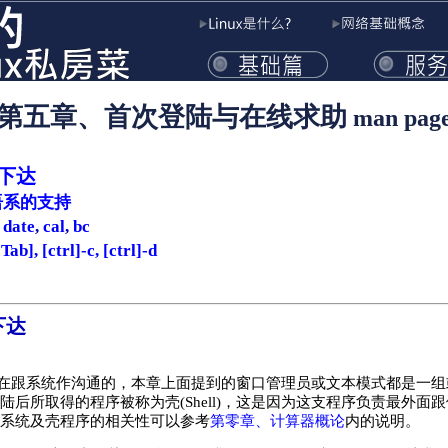
第五章、首次登陆与在线求助
man pag
下达
语系的支持
,
date
,
cal
,
bc
[ctrl]-c, [ctrl]-d
下达
在跟系统作沟通的，本章上面提到的窗口管理员或文本模式都是一组
陆后所取得的程序被称为壳(Shell)，这是因为这支程序负责最外面跟
作系统及壳程序的相关性可以参考
第零章、计算器概论
内的说明。