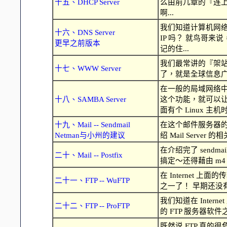
十五、DHCP Server
么由前几章的『连上 
啊...
我们知道计算机网络
十六、DNS Server
IP 吗？ 就鸟哥来
更早之前版本
记的住...
我们最常讲的『架站』
十七、WWW Server
了，就是全球信息广播的
在一般的局域网络中 
十八、SAMBA Server
这个功能，就可以让不
面有个 Linux 主机时.
十九、Mail -- Sendmail
在这个邮件服务器的架
Netman与小州的建议
绍 Mail Server 
在介绍完了 sendma
二十、Mail -- Postfix
搞定～还得藉由 m4 sc
在 Internet 上面的
二十一、FTP -- WuFTP
之一了！ 早期还没有这
我们知道在 Inte
二十二、FTP -- ProFTP
的 FTP 服务器软件之
既然说 FTP 真