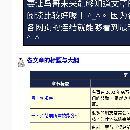
要让鸟哥未来能够知道文章
阅读比较好喔！ ^_^。 
各网页的连结就能够看到最
^_^
各文章的标题与大纲
第
章节标题
鸟哥在 2002 年底
零、初版序
们的鼓励， 很感
篇...
很多的朋友常常会问
一、架站前所需技能分析
站，为什么我还要学习 
由前一章节『架站