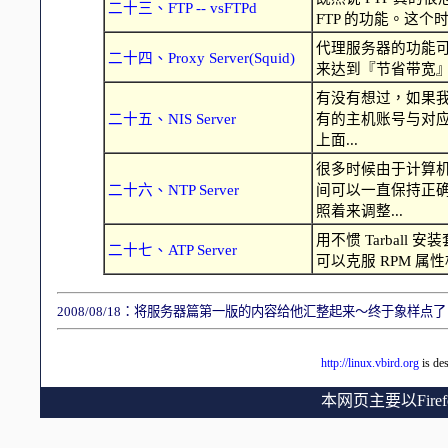
二十三、FTP -- vsFTPd
FTP 的功能。这个时
代理服务器的功能可
二十四、Proxy Server(Squid)
来达到『节省带宽』的
有没有想过，如果我
二十五、NIS Server
有的主机账号与对
上面...
很多时候由于计算
二十六、NTP Server
间可以一直保持正
照着来调整...
用不惯 Tarbal
二十七、ATP Server
可以克服 RPM 属
2008/08/18：将服务器篇第一版的内容给他汇整起来～终于象样点了！
http://linux.vbird.org
is de
本网页主要以Fir