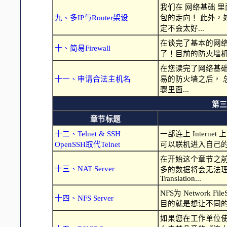
我们在 网络基础 里
九、多IP与Router架设
包的走向！ 此外
定不会太好...
在谈完了基本的网
十、简易Firewall
了！目前的防火墙机制主要是以
在您读完了网络基
十一、申请合法主机名
易的防火墙之后， 总
骤里面...
第三
章节标题
十二、Telnet & SSH
一部连上 Inter
OpenSSH取代Telnet
可以联机进入自己的
在开始这个章节之
十三、NAT Server
多的数据将会无法理解喔
Translation...
NFS为 Network
十四、NFS Server
目的就是想让不同的
如果您在工作单位