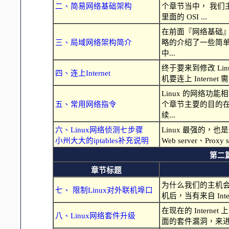
二、简易网络基础架构
个章节当中， 我
里面的 OSI ...
在前面『网络基础
三、局域网络架构简介
略的介绍了一些简
中...
终于要来到修改 Li
四、连上Internet
机要连上 Interne
Linux 的网络
五、常用网络指令
个章节主要的目的
续...
六、Linux网络侦测七步骤
Linux 最强的，也
小州大大的iptables补充说明
Web server、Pro
第二
章节标题
为什么我们的主机会
七、 限制Linux对外联机埠口
机后，当有来自 Int
在现在的 Internet
八、Linux网络套件升级
面的套件漏洞，来进