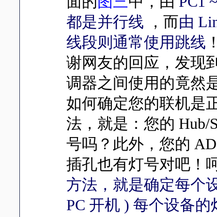
面的
图三
中，由
PC1 
都是并行线
，而
由 L
线段则通常使用跳线
谢网友的回应，发现到有的
调器之间使用的竟然是
如何确定
您
的联机是
法，就是：
您
的 Hub
号吗？此外，
您
的 A
插孔也有灯号对吧！
方法，就是确定每个设
PC 开机 ) 每个设