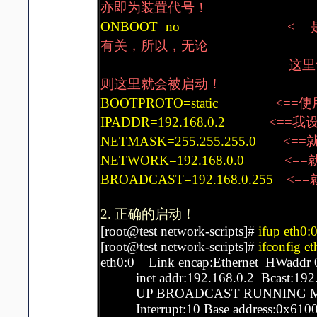
亦即为装置代号！
ONBOOT=no
<=
有关，所以，无论
这里设定为何，开机只
则这里就会被启动！
BOOTPROTO=static
<==
IPADDR=192.168.0.2
<==我设
NETMASK=255.255.255.0
<==
NETWORK=192.168.0.0
<=
BROADCAST=192.168.0.255
<=
2. 正确的启动！
[root@test network-scripts]#
ifup eth0:
[root@test network-scripts]#
ifconfig et
eth0:0 Link encap:Ethernet HWaddr 
inet addr:192.168.0.2 Bcast:192.
UP BROADCAST RUNNING MULT
Interrupt:10 Base address:0x610