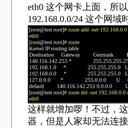
eth0 这个网卡上面，所以
192.168.0.0/24 这
[root@test root]#
route add -net 192.168.0.
eth0
[root@test root]#
route
Kernel IP routing table
Destination Gateway Genmask Flags
140.116.142.253 * 255.255.255
192.168.1.0 * 255.255.255.0
192.168.0.0 * 255.255.255.0
127.0.0.0 * 255.0.0.0 U
default 140.116.142.253 0.0.0
[root@test root]#
route del -net 192.168.0.0
eth0
这样就增加啰！不过，
器，但是人家却无法连