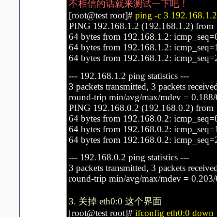
不相信的话就来测试一下吧！
[root@test root]#
ping -c 3 192.168.1.2
PING 192.168.1.2 (192.168.1.2) from 1
64 bytes from 192.168.1.2: icmp_seq=
64 bytes from 192.168.1.2: icmp_seq=
64 bytes from 192.168.1.2: icmp_seq=
--- 192.168.1.2 ping statistics ---
3 packets transmitted, 3 packets receive
round-trip min/avg/max/mdev = 0.188/
PING 192.168.0.2 (192.168.0.2) from 1
64 bytes from 192.168.0.2: icmp_seq=
64 bytes from 192.168.0.2: icmp_seq=
64 bytes from 192.168.0.2: icmp_seq=
--- 192.168.0.2 ping statistics ---
3 packets transmitted, 3 packets receive
round-trip min/avg/max/mdev = 0.203/
3. 关掉 eth0:0 这个界面
[root@test root]#
ifconfig eth0:0 down