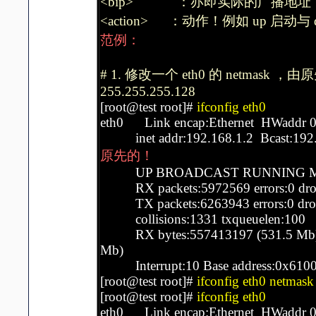
<bip> ：亦即实际的广播地址
<action> ：动作！例如 up 启动与 
范例：
# 1. 修改一个 eth0 的 netmask ，由原
255.255.255.128
[root@test root]#
ifconfig eth0
eth0 Link encap:Ethernet HWaddr 0
inet addr:192.168.1.2 Bcast:192.
原先的！
UP BROADCAST RUNNING MULT
RX packets:5972569 errors:0 dropp
TX packets:6263943 errors:0 droppe
collisions:1331 txqueuelen:100
RX bytes:557413197 (531.5 Mb) 
Mb)
Interrupt:10 Base address:0x610
[root@test root]#
ifconfig eth0 netmas
[root@test root]#
ifconfig eth0
eth0 Link encap:Ethernet HWaddr 0