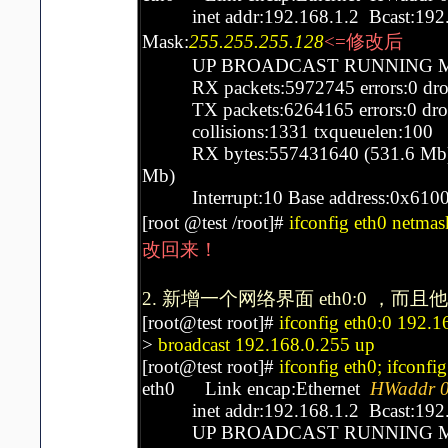
inet addr:192.168.1.2 Bcast:192
Mask:
255.255.255.128
<=修改后
UP BROADCAST RUNNING MULT
RX packets:5972745 errors:0 dropp
TX packets:6264165 errors:0 droppe
collisions:1331 txqueuelen:100
RX bytes:557431640 (531.6 Mb) 
Mb)
Interrupt:10 Base address:0x610
[root @test /root]#
ifconfig eth0 netma
改回来！
2. 新增一个网络界面 eth0:0 ，而且他的 I
[root@test root]#
ifconfig eth0:0 192.
>
broadcast 192.168.0.255 up
[root@test root]#
ifconfig eth0; ifconfi
eth0 Link encap:Ethernet
HWaddr 0
inet addr:192.168.1.2 Bcast:192.
UP BROADCAST RUNNING MULT