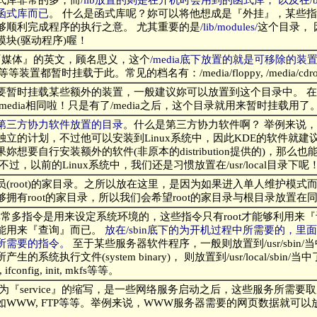
函式库而已
。 什么是函式库呢？妳可以将他想成是『外挂』，某些
够顺利完成程序的执行之意。 尤其重要的是
/lib/modules/
这个目录，
模块(驱动程序)喔！
a是『媒体』的英文，顾名思义，这个
/media底下放置的就是可移除的装
等装置都暂时挂载于此。常见的档名有：/media/floppy, /media/cd
要暂时挂载某些额外的装置，一般建议妳可以放置到这个目录中。 
media相同啦！只是有了/media之后，这个目录就用来暂时挂载用了
第三方协力软件放置的目录
。什么是第三方协力软件啊？ 举例来说，
独立的计划，不过他可以安装到Linux系统中，因此KDE的软件就
妳想要自行安装额外的软件(非原本的distribution提供的)，那么
不过，以前的Linux系统中，我们还是习惯放置在/usr/local目录下呢
员(root)的家目录。之所以放在这里，是因为如果进入单人维护模式
够拥有root的家目录，所以我们会希望root的家目录与根目录放置在
x有非常多指令是用来设定系统环境的，这些指令只有root才能够利用来
能用来『查询』而已。
放在/sbin底下的为开机过程中所需要的，里
所需要的指令。
至于某些服务器软件程序，一般则放置到/usr/sbin
生的系统执行文件(system binary)， 则放置到/usr/local/sbi
k, ifconfig, init, mkfs等等。
视为『service』的缩写，是一些网络服务启动之后，这些服务所需要
WWW, FTP等等。举例来说，WWW服务器需要的网页数据就可以放置在