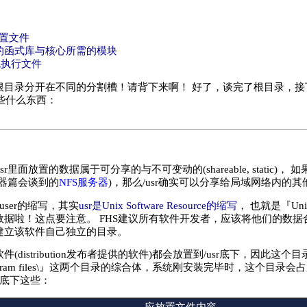
装置文件
需的函式库与核心所需的模块
系统执行文件
目录分开在不同的分割槽！请背下来啊！ 好了，谈完了根目录，接下来
面有些什么东西：
sr里面放置的数据属于可分享的与不可变动的(shareable, static
器篇会谈到的
NFS服务器
)，那么/usr确实可以分享给局域网络内的
user的缩写，其实
usr是Unix Software Resource的缩写
， 也就是『U
数据啦！这点要注意。 FHS建议所有软件开发者，应该将他们的数
建立该软件自己独立的目录。
distribution发布者提供的软件)都会放置到/usr底下，因此这个目录
 C:\Program files\』这两个目录的综合体，系统刚安装完毕时，这个
有底下这些：
应放置文件内容