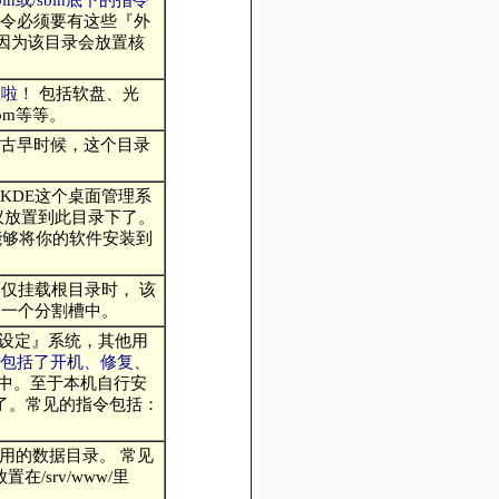
指令必须要有这些『外
 因为该目录会放置核
置啦！
包括软盘、光
rom等等。
在古早时候，这个目录
。
KDE这个桌面管理系
建议放置到此目录下了。
也能够将你的软件安装到
！
而仅挂载根目录时， 该
同一个分割槽中。
『设定』系统，其他用
面包括了开机、修复、
/当中。至于本机自行安
n/当中了。常见的指令包括：
取用的数据目录。 常见
/srv/www/里