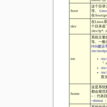
这个目录
/boot
等。
Lin
在/boot
在Lin
/dev
个目录底
/dev/lp*,
系统主要
等。一般
FHS建议
/etc/modpro
/etc
/etc/
『 /e
/etc
/etc
置
这是系统默
都会规范
/home
~
：代表
~dmtsai
：
系统的函