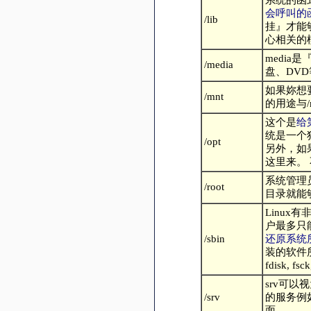
会呼叫的
/lib
挂』才能
心相关的
medi
/media
盘、DVD等
如果妳想
/mnt
的用途与/
这个是
给
统是一个
/opt
另外，如果
这里来。 
系统管理
/root
目录就能
Linu
户最多只
/sbin
还原系统
装的软件所产
fdisk, fsc
srv可以
/srv
的服务例如
面。