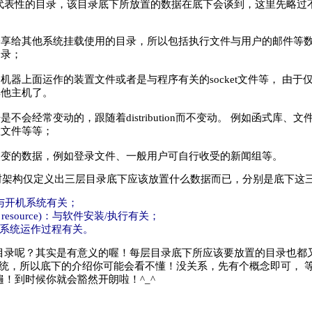
代表性的目录，该目录底下所放置的数据在底下会谈到，这里先略过不
分享给其他系统挂载使用的目录，所以包括执行文件与用户的邮件等数
目录；
机器上面运作的装置文件或者是与程序有关的socket文件等， 由
其他主机了。
是不会经常变动的，跟随着distribution而不变动。 例如函式库
置文件等等；
改变的数据，例如登录文件、一般用户可自行收受的新闻组等。
录树架构仅定义出三层目录底下应该放置什么数据而已，分别是底下这
录)：与开机系统有关；
tware resource)：与软件安装/执行有关；
le)：与系统运作过程有关。
目录呢？其实是有意义的喔！每层目录底下所应该要放置的目录也都又
x系统，所以底下的介绍你可能会看不懂！没关系，先有个概念即可，
！到时候你就会豁然开朗啦！^_^