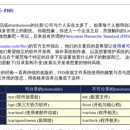
-FHS
品或distributions的社群/公司与个人实在太多了， 如果每个人
多管理上的困扰。 你能想象，你进入一个企业之后，所接触到的Li
很难想象吧～所以，后来就有所谓的
Filesystem Hierarchy Standard (FHS
hname.com/fhs/
)的官方文件指出， 他们的主要目的是希望
让使用者可
以他们希望独立的软件开发商、操作系统制作者、以及想要维护系统的
的重点在于规范每个特定的目录下应该要放置什么样子的数据而已。 这样
面貌下(目录架构不变)发展出开发者想要的独特风格。
去的经验一直再持续的改版的，FHS依据文件系统使用的频繁与否与
互作用的形态，用表格来说有点像底下这样：
可分享的(shareable)
不可分享的(unsharea
/usr (软件放置处)
/etc (配置文件)
/opt (第三方协力软件)
/boot (开机与核心档)
/var/mail (使用者邮件信箱)
/var/run (程序相关)
/var/spool/news (新闻组)
/var/lock (程序相关)