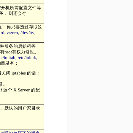
与开机所需配置文件等
序， 则还会存
的。 你只要透过存取这
 /dev/zero, /dev/tty
,
各种服务的启始档等
root有权力修改。
tc/inittab, /etc/init.d/,
的目录有：
iptables 的话：
目录。
这个 X Server 的配
号时， 默认的用户家目录
n或/sbin底下的指令