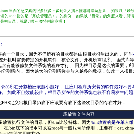
 在 Linux 里面的意义真的很多很多～多到让人搞不懂那是啥玩意儿。 如果以『账
谓的 root 指的是『系统管理员！』的身份， 如果以『目录』的角度来看，所
指的是根目录，就是 / 啦～ 要特别留意喔！
容：
要的一个目录，因为不但所有的目录都是由根目录衍生出来的， 同时
系统开机时需要特定的开机软件、核心文件、开机所需程序、 函式库
包含有能够修复文件系统的程序才行。 因为根目录是这么的重要，所
的分割槽内， 因为越大的分割槽妳会放入越多的数据，如此一来根目
目录(/)所在分割槽应该越小越好， 且应用程序所安装的软件最好不
好。 如此不但效能较佳，根目录所在的文件系统也较不容易发生问题
FHS定义出根目录(/)底下应该要有底下这些次目录的存在才好：
应放置文件内容
多放置执行文件的目录，但/bin比较特殊。因为
/bin放置的是在单
。
在/bin底下的指令可以被root与一般账号所使用，主要有：cat, chmod, ch
cp, bash等等常用的指令。