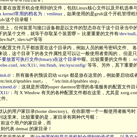
主要在放置开机会使用到的文件，包括Linux核心文件以及开机选单
ux kernel常用的档名为：vmlinuz
，如果使用的是grub这个开机管理程
/grub/这个目录喔！
ux系统上，任何装置与接口设备都是以文件的型态存在于这个目录当中
下的某个文件，就等于存取某个装置啰～ 比要重要的文件有
/dev/null,
 /dev/hd*, /dev/sd*等等
的配置文件几乎都放置在这个目录内，例如人员的账号密码文件、 
来说，这个目录下的各文件属性是可以让一般使用者查阅的， 但是只有
不要放置可执行文件(binary)在这个目录中
喔。比较重要的文件有：
/e
be.conf, /etc/X11/, /etc/fstab, /etc/sysconfig/
等等。另外，其下重要
init.d/
：所有服务的预设启动 script 都是放在这里的，例如要启动或者关闭 
tc/init.d/iptables start』、『/etc/init.d/iptables stop』
/xinetd.d/
：这就是所谓的super daemon管理的各项服务的配置文件
/X11/
：与 X Window 有关的各种配置文件都在这里，尤其是 xorg.conf 
文件。
认的用户家目录(home directory)。在你新增一个一般使用者账
到这里来。比较重要的是，家目录有两种代号喔：
目前这个用户的家目录，而
则代表 dmtsai 的家目录！
式库非常的多，而
/lib放置的则是在开机时会用到的函式库， 以及在/bi