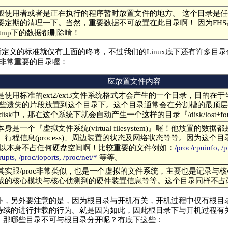
般使用者或者是正在执行的程序暂时放置文件的地方。 这个目录是
要定期的清理一下。当然，重要数据不可放置在此目录啊！ 因为FH
tmp下的数据都删除唷！
所定义的标准就仅有上面的咚咚，不过我们的Linux底下还有许多目
也是非常重要的目录喔：
应放置文件内容
是使用标准的ext2/ext3文件系统格式才会产生的一个目录，目的在
一些遗失的片段放置到这个目录下。这个目录通常会在分割槽的最顶层
disk中，那在这个系统下就会自动产生一个这样的目录『/disk/lost+fo
身是一个『虚拟文件系统(virtual filesystem)』喔！他放置的数
、行程信息(process)、周边装置的状态及网络状态等等。因为这个
所以本身不占任何硬盘空间啊！比较重要的文件例如：
/proc/cpuinfo, /
rupts, /proc/ioports, /proc/net/*
等等。
其实跟/proc非常类似，也是一个虚拟的文件系统，主要也是记录与核
载的核心模块与核心侦测到的硬件装置信息等等。这个目录同样不占
外，另外要注意的是，因为根目录与开机有关，开机过程中仅有根目录
持续的进行挂载的行为。就是因为如此，因此根目录下与开机过程有关
！那哪些目录不可与根目录分开呢？有底下这些：