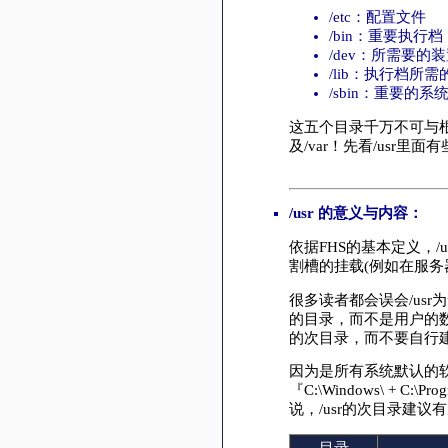
/etc：配置文件
/bin：重要执行档
/dev：所需要的
/lib：执行档所
/sbin：重要的
这五个目录千万不可与根
及/var！先看/usr里
/usr 的意义与内容：
依据FHS的基本定义，/u
割槽的挂载(例如在服务
很多读者都会误会/usr为
的目录，而不是用户的
的次目录，而不要自行
因为是所有系统默认的软件(
『C:\Windows\ +
说，/usr的次目录建议
目录