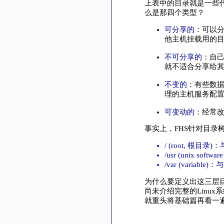
上表中的目录就是一些
么是那四个类型？
可分享的
：可以
他主机挂载用的
不可分享的
：自己
就不适合分享给
不变的
：有些数据
理的主机服务配
可变动的
：经常
事实上，FHS针对目
/ (root, 根目
/usr (unix sof
/var (variab
为什么要定义出这三层
尚未介绍完整的Linu
就重头将基础篇再看一遍