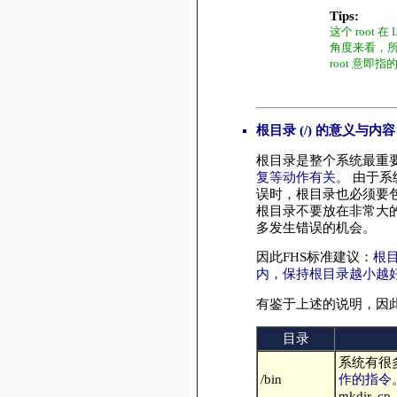
Tips:
这个 root
角度来看，所
root 意即
根目录 (/) 的意义与内
根目录是整个系统最重
复等动作有关
。 由于
误时，根目录也必须要
根目录不要放在非常大
多发生错误的机会。
因此FHS标准建议：
根
内，保持根目录越小越
有鉴于上述的说明，因此
目录
系统有很
/bin
作的指令
mkdir, 