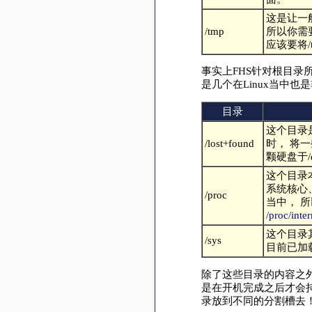
这是让一
/tmp
所以你需
应该要将/
事实上FHS针对根目录
是几个在Linux当中
目录
这个目录
/lost+found
时， 将
颗硬盘于/
这个目录本
系统核心
/proc
当中， 
/proc/inter
这个目录
/sys
目前已加
除了这些目录的内容之
是在开机完成之后才会
录放到不同的分割槽去