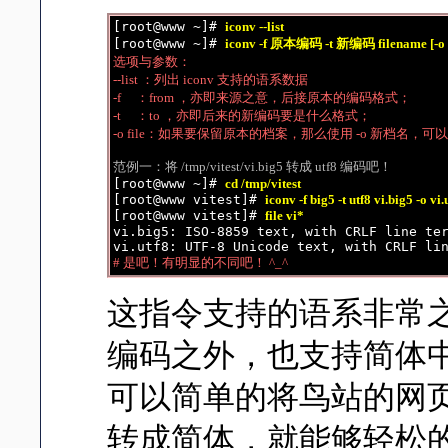
[root@www ~]# 
iconv --list
[root@www ~]# 
iconv -f 原本编码 -t 新编码 filename [-o n
选项与参数：

--list ：列出 iconv 支持的语系数据

-f     ：from ，亦即来源之意，后接原本的编码格式；

-t     ：to ，亦即后来的新编码要是什么格式；

-o file：如果要保留原本的档案，那么使用 -o 新档名，
范例一：将 /tmp/vitest/vi.big5 转成 utf8 编码吧！

[root@www ~]# 
cd /tmp/vitest
[root@www vitest]# 
iconv -f big5 -t utf8 vi.big5 -o vi.
[root@www vitest]# 
file vi*
vi.big5: ISO-8859 text, with CRLF line ter
# 是吧！有明显的不同吧！ ^_^
这指令支持的语系非常之多，
编码之外，也支持简体中文
可以简单的将鸟站的网
转成简体，就能够轻松