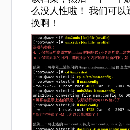
么没人性啦！ 我们可
换啊！
[root@www ~]# 
dos2unix [-kn] file [newfile]
[root@www ~]# 
unix2dos [-kn] file [newfile]
选项与参数：

-k  ：保留该档案原本的 mtime 时间格式 (不更新档案上次
-n  ：保留原本的旧档，将转换后的内容输出到新档案，如： dos2u
范例一：将刚刚上述练习的 /tmp/vitest/man.config 修改成为

[root@www ~]# 
cd /tmp/vitest
[root@www vitest]# 
cp -a /etc/man.config .
[root@www vitest]# 
ll man.config
-rw-r--r-- 1 root root 
4617
 Jan  6  2007 ma
[root@www vitest]# 
unix2dos -k man.config
# 屏幕会显示上述的讯息，说明断行转为 DOS 格式了！

[root@www vitest]# 
ll man.config
-rw-r--r-- 1 root root 
4758
# 断行字符多了 ^M ，所以容量增加了！
范例二：将上述的 man.config 转成 man.config.linux 的 L

[root@www vitest]# 
dos2unix -k -n man.config man.c