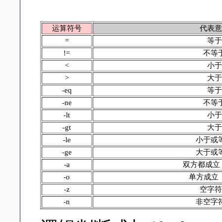
运算符号
代表意
=
等于
!=
不等
<
小于
>
大于
-eq
等于
-ne
不等
-lt
小于
-gt
大于
-le
小于或
-ge
大于或
-a
双方都成立（
-o
单方成立（
-z
空字符
-n
非空字