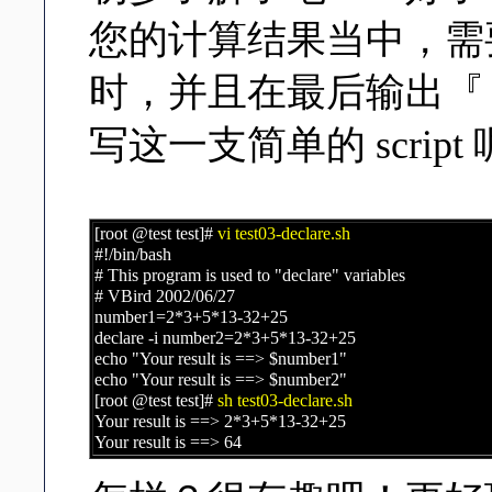
您的计算结果当中，需要输入
时，并且在最后输出『 Your
写这一支简单的 scri
[root @test test]#
vi test03-declare.sh
#!/bin/bash
# This program is used to "declare" variables
# VBird 2002/06/27
number1=2*3+5*13-32+25
declare -i number2=2*3+5*13-32+25
echo "Your result is ==> $number1"
echo "Your result is ==> $number2"
[root @test test]#
sh test03-declare.sh
Your result is ==> 2*3+5*13-32+25
Your result is ==> 64