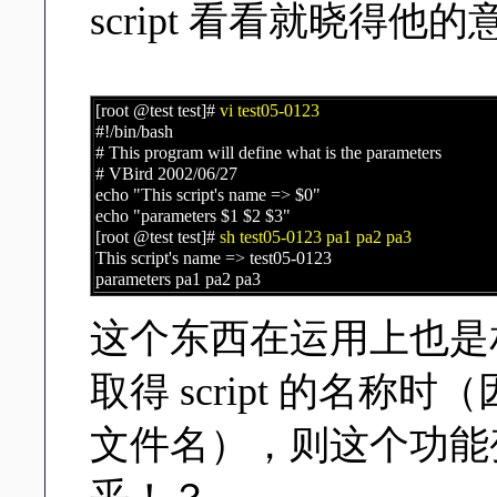
script 看看就晓得他
[root @test test]#
vi test05-0123
#!/bin/bash
# This program will define what is the parameters
# VBird 2002/06/27
echo "This script's name => $0"
echo "parameters $1 $2 $3"
[root @test test]#
sh test05-0123 pa1 pa2 pa3
This script's name => test05-0123
parameters pa1 pa2 pa3
这个东西在运用上也是
取得 script 的名
文件名），则这个功能