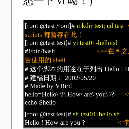
悉一下 vi 呦！）
[root @test /root]#
mkdir test; cd test
scripts 都暂存在此！
[root @test test]#
vi test01-hello.sh
#!/bin/bash
<==在 # 
告使用的 shell
# 这个脚本的用途在于列出 Hello ! Ho
# 建檔日期： 2002/05/20
# Made by VBird
hello=Hello\ \!\ How\ are\ you\ \?
echo $hello
[root @test test]#
sh test01-hello.sh
Hello ! How are you ?
<