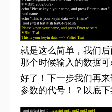
# VBird 2002/06/27
echo "Please keyin your name, and press Enter to start."
read name
echo "This is your keyin data ==> $name"
[root @test test]# sh test04-read.sh
Please keyin your name, and press Enter to start.
VBird Tsai
This is your keyin data ==> VBird Tsai
就是这么简单，我们后
那个时候输入的数据可
好了！下一步我们再来说一
参数的代号！？以底下
[root @test test]#
myscript opt1 opt2 opt3 opt4