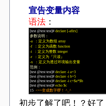
宣告变量内容
语法
：
[test @test test]#
declare [-afirx]
参数说明：
-a ：定义为数组 array
-f ：定义为函数 function
-i ：定义为整数 integer
-r ：定义为『只读』
-x ：定义为透过环境输出变量
范例：
[test @test test]#
declare -i a=3
[test @test test]#
declare -i b=5
[test @test test]#
declare -i c=$a*$b
[test @test test]#
echo $c
15
<==变成数字啰！ ^_^
初步了解了吧！？好了