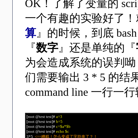
OK！了解了变量的 sc
一个有趣的实验好了！
算
』的时候，到底 ba
『
数字
』还是单纯的『
为会造成系统的误判呦
们需要输出 3 * 5 
command line 一
[root @test test]#
a=3
[root @test test]#
b=5
[root @test test]#
c=$a*$b
[root @test test]#
echo $c
3*5
<==糟糕！怎么变成了字符串了？！