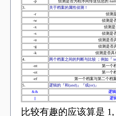
-p
侦测是否为程序间传送信息的 name 
3.
关于档案的属性侦测！
-r
侦测
-w
侦测是
-x
侦测是
-s
侦测是
-u
侦测是否
-g
侦测是否
-k
侦测是否具
4.
两个档案之间的判断与比较 ；例如
『 te
-nt
第一个
-ot
第一个
-ef
第一个档案与第二个档案为
5.
逻辑的『和(and)』『或(or)』
&&
逻辑
||
逻辑
比较有趣的应该算是 1