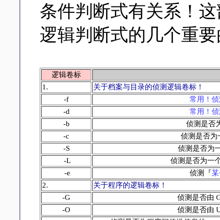
条件判断式有关系！这
逻辑判断式的几个重要
逻辑卷标
1.
关于档案与目录的侦测逻辑卷标！
-f
常用！侦
-d
常用！侦
-b
侦测是否
-c
侦测是否为
-S
侦测是否为
-L
侦测是否为一
-e
侦测『
某
2.
关于程序的逻辑卷标！
-G
侦测是否由 
-O
侦测是否由 