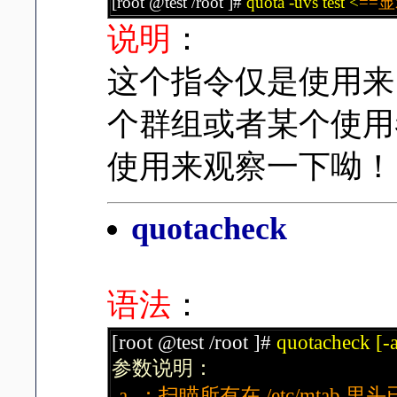
[root @test /root ]#
quota -uvs test <
==显
说明
：
这个指令仅是使用来『显
个群组或者某个使用者的
使用来观察一下呦！
quotacheck
语法
：
[root @test /root ]#
quotacheck [-
参数说明：
-a ：扫瞄所有在 /etc/mtab 里