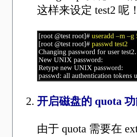
这样来设定 test2 呢
[root @test root]#
useradd –m –g 5
[root @test root]#
passwd test2
Changing password for user test2.
New UNIX password:
Retype new UNIX password:
passwd: all authentication tokens 
开启磁盘的 quota 
由于 quota 需要在 