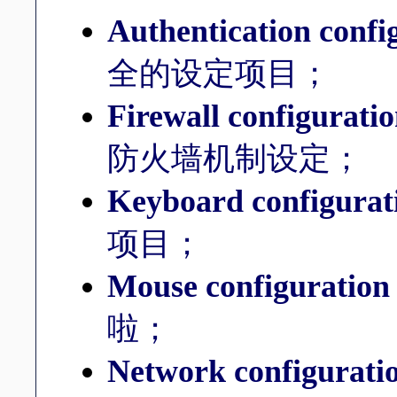
Authentication confi
全的设定项目；
Firewall configurati
防火墙机制设定；
Keyboard configurat
项目；
Mouse configuratio
啦；
Network configurati