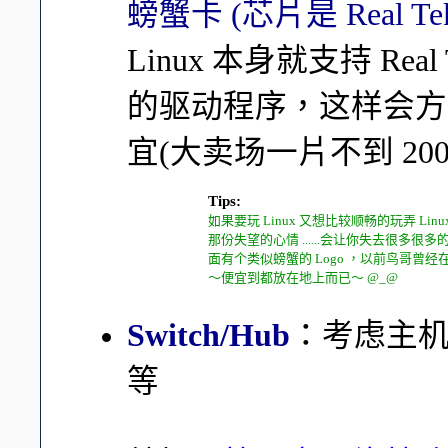
螃蟹卡 (芯片是 Real T
Linux 本身就支持 Rea
的驱动程序，这样会方
宜(大卖场一片不到 20
Tips:
如果要玩 Linux 又想比较顺畅的玩弄 Li
那份失望的心情 ......会让你失去很
面有个类似螃蟹的 Logo ，以前鸟哥
～便宜到都放在地上而已～ @_@
Switch/Hub
：考虑主
等