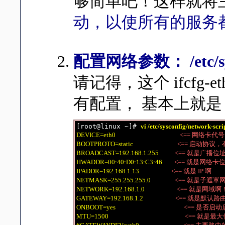
够简单吧！这样就将
动，以使所有的服务
配置网络参数： /etc/syscon
请记得，这个 ifcfg
有配置， 基本上就是 
[root@linux ~]# 
vi /etc/sysconfig/network-scrip
DEVICE=eth0
<== 网络卡代号，
BOOTPROTO=static
<== 启动协议，有 dh
BROADCAST=192.168.1.255
<== 就是广播位
HWADDR=00:40:D0:13:C3:46
<== 就是网络卡
IPADDR=192.168.1.13
<== 就是 IP 啊
NETMASK=255.255.255.0
<== 就是子遮罩
NETWORK=192.168.1.0
<== 就是网域啊
GATEWAY=192.168.1.2
<== 就是默认路
ONBOOT=yes
<== 是否启
MTU=1500
<== 就是最