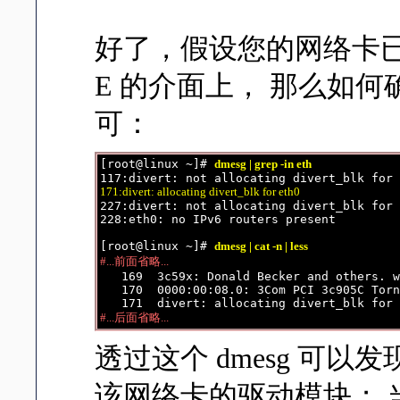
好了，假设您的网络卡已经在
E 的介面上， 那么如何
可：
[root@linux ~]# 
dmesg | grep -in eth
171:divert: allocating divert_blk for eth0

227:divert: not allocating divert_blk for 
228:eth0: no IPv6 routers present

[root@linux ~]# 
dmesg | cat -n | less
#...前面省略...

   169  3c59x: Donald Becker and others. w
   170  0000:00:08.0: 3Com PCI 3c905C Torn
#...后面省略...
透过这个 dmesg 
该网络卡的驱动模块； 当