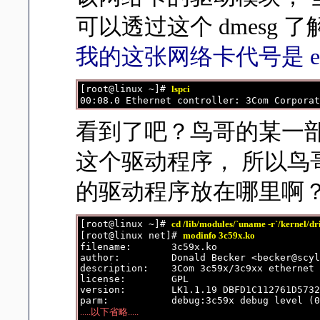
可以透过这个 dmes
我的这张网络卡代号是 et
[root@linux ~]# 
lspci
看到了吧？鸟哥的某一部主机
这个驱动程序， 所以鸟哥
的驱动程序放在哪里啊
[root@linux ~]# 
cd /lib/modules/`uname -r`/kernel/dr
[root@linux net]# 
modinfo 3c59x.ko
filename:       3c59x.ko

author:         Donald Becker <becker@scyl
description:    3Com 3c59x/3c9xx ethernet 
license:        GPL

version:        LK1.1.19 DBFD1C112761D5732
.....以下省略.....