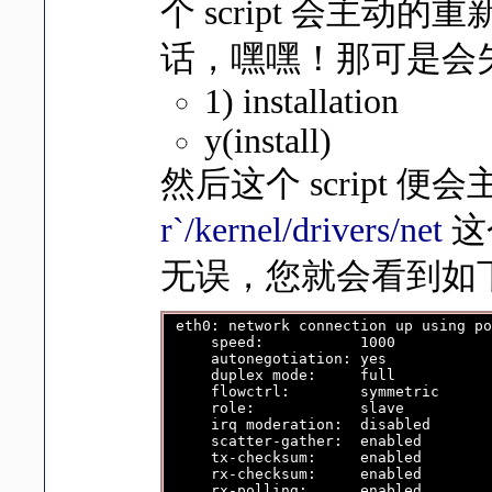
个 script 会
话，嘿嘿！那可是会
1) installation
y(install)
然后这个 script
r`/kernel/drivers/net
这
无误，您就会看到如
 eth0: network connection up using po
     speed:           1000

     autonegotiation: yes

     duplex mode:     full

     flowctrl:        symmetric

     role:            slave

     irq moderation:  disabled

     scatter-gather:  enabled

     tx-checksum:     enabled

     rx-checksum:     enabled
