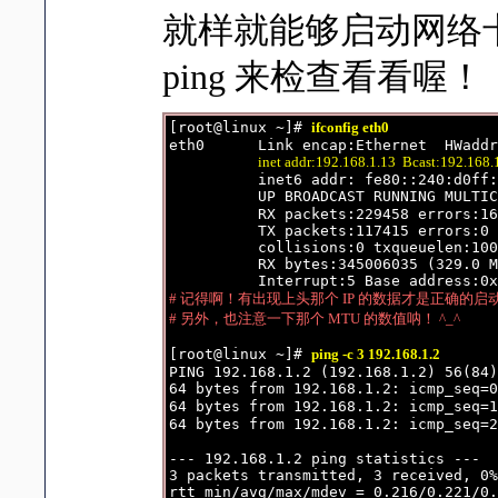
就样就能够启动网络卡
ping 来检查看看喔！
[root@linux ~]# 
ifconfig eth0
eth0      Link encap:Ethernet  HWaddr
inet addr:192.168.1.13  Bcast:192.168
          inet6 addr: fe80::240:d0ff:
          UP BROADCAST RUNNING MULTIC
          RX packets:229458 errors:16
          TX packets:117415 errors:0 
          collisions:0 txqueuelen:100
          RX bytes:345006035 (329.0 M
# 记得啊！有出现上头那个 IP 的数据才是正确的启动
# 另外，也注意一下那个 MTU 的数值呐！ ^_^
[root@linux ~]# 
ping -c 3 192.168.1.2
PING 192.168.1.2 (192.168.1.2) 56(84)
64 bytes from 192.168.1.2: icmp_seq=0
64 bytes from 192.168.1.2: icmp_seq=1
64 bytes from 192.168.1.2: icmp_seq=2
--- 192.168.1.2 ping statistics ---

3 packets transmitted, 3 received, 0%