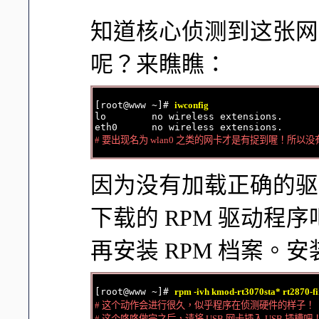
知道核心侦测到这张网
呢？来瞧瞧：
[root@www ~]# 
iwconfig
lo        no wireless extensions.

# 要出现名为 wlan0 之类的网卡才是有捉到喔！所以
因为没有加载正确的驱
下载的 RPM 驱动程序
再安装 RPM 档案。
[root@www ~]# 
rpm -ivh kmod-rt3070sta* rt2870-
# 这个动作会进行很久，似乎程序在侦测硬件的样子！

# 这个咚咚做完之后，请将 USB 网卡插入 USB 插槽吧