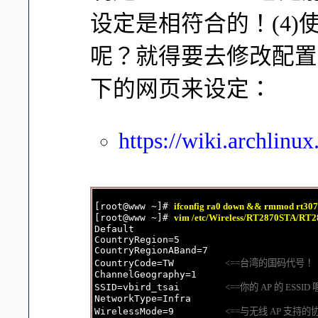
设定是相符合的！(4)
呢？就得要去修改配置
下的网页来设定：
https://wiki.archlinu
[root@www ~]# 
ifconfig ra0 down && rmmod rt307
[root@www ~]# 
vim /etc/Wireless/RT2870STA/RT2
Default

CountryRegion=5

CountryRegionABand=7

CountryCode=TW         
<==台湾的国码代号！
ChannelGeography=1

SSID=vbird_tsai        
<==你的 AP 的 ESSID
NetworkType=Infra

WirelessMode=9         
<==与无线 AP 支