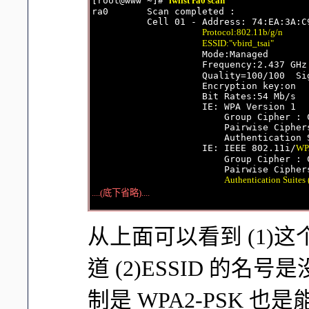
[root@www ~]# 
iwlist ra0 scan
ra0       Scan completed :

          Cell 01 - Address: 74:EA:3A:C9
Protocol:802.11b/g/n
ESSID:"vbird_tsai"
                    Mode:Managed

                    Frequency:2.437 GHz
                    Quality=100/100  Si
                    Encryption key:on

                    Bit Rates:54 Mb/s

                    IE: WPA Version 1

                        Group Cipher : C
                        Pairwise Ciphers
                        Authentication S
                    IE: IEEE 802.11i/
WP
                        Group Cipher : C
                        Pairwise Ciphers
Authentication Suites 
....(底下省略)....
从上面可以看到 (1)这
道 (2)ESSID 的名
制是 WPA2-PSK 