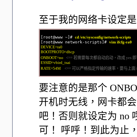
至于我的网络卡设定是
[root@www ~]# 
cd /etc/sysconfig/network-scripts
[root@www network-scripts]# 
vim ifcfg-ra0
DEVICE=ra0

BOOTPROTO=dhcp

ONBOOT=no   
<== 若需要每次都自动启动，改成 yes 
ESSID=vbird_tsai

RATE=54M    
<== 可以严格指定传输的速率，要与上面 iwc
要注意的是那个 ONBO
开机时无线，网卡都会自
吧！否则就设定为 no 啰
可！ 呼呼！到此为止