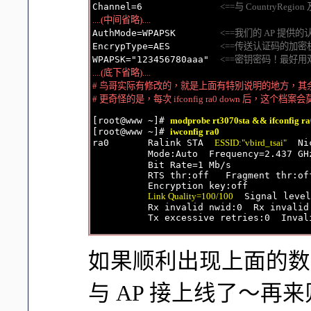
Channel=6              
<==与 CountryRe
....(中间省略)....

AuthMode=WPAPSK        
<==我们的 AP 提供
EncrypType=AES         
<==传送认证码的加密
WPAPSK="123456780aaa"  
<==密钥密码！最好
....(底下省略)....

# 鸟哥实际有修改的，就是上面有特别说明的地方，其
# 更奇怪的是，每次 ifconfig ra0 down 后，这个
[root@www ~]# 
modprobe rt3070sta && ifconfig ra
[root@www ~]# 
iwconfig ra0
ra0       Ralink STA  
ESSID:"vbird_tsai"
  Ni
          Mode:Auto  Frequency=2.437 GH
          Bit Rate=1 Mb/s

          RTS thr:off   Fragment thr:off
          Encryption key:off

Link Quality=100/100
  Signal level
          Rx invalid nwid:0  Rx invalid
如果顺利出现上面的数
与 AP 接上线了～