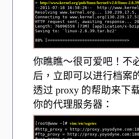
> 
http://www.kernel.org/pub/linux/kernel/v2.6/linux-2.6.39
--2011-07-18 16:58:26--  http://www.kernel
Resolving www.kernel.org... 130.239.17.5, 
Connecting to www.kernel.org|130.239.17.5|
HTTP request sent, awaiting response... 20
Length: 76096559 (73M) [application/x-bzip
Saving to: `linux-2.6.39.tar.bz2'

你瞧瞧～很可爱吧！不
后，立即可以进行档案
透过 proxy 的帮助来下载
你的代理服务器：
[root@www ~]# 
vim /etc/wgetrc
#http_proxy = http://proxy.yoyodyne.com:1
#ftp_proxy = http://proxy.yoyodyne.com:180
#use_proxy = on
