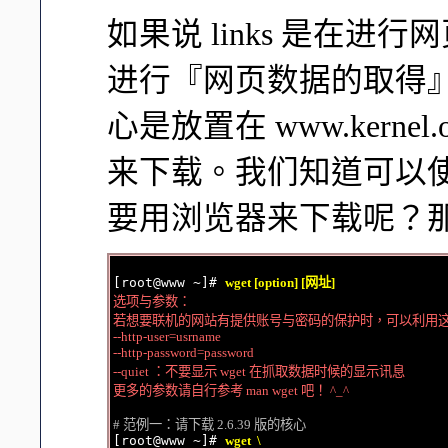
如果说 links 是在进行
进行『网页数据的取得』。
心是放置在 www.kernel.
来下载。我们知道可以使用
要用浏览器来下载呢？那就
[root@www ~]# 
wget [option] [网址]
选项与参数：

若想要联机的网站有提供账号与密码的保护时，可以利用这
--http-user=usrname

--http-password=password

--quiet ：不要显示 wget 在抓取数据时候的显示讯息

更多的参数请自行参考 man wget 吧！ ^_^
# 范例一：请下载 2.6.39 版的核心

[root@www ~]# 
wget  \