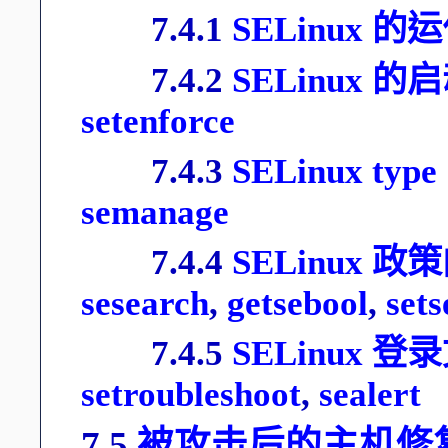
7.4.1
SELinux 
7.4.2
SELinux 
setenforce
7.4.3
SELinux ty
semanage
7.4.4
SELinux
sesearch
,
getsebool
,
sets
7.4.5
SELinux 
setroubleshoot
,
sealert
7.5
被攻击后的主机修