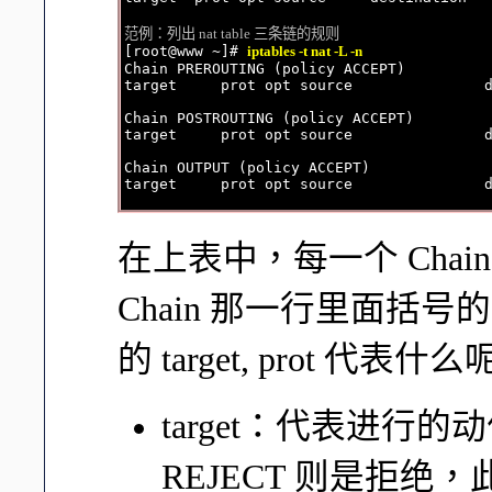
范例：列出 nat table 三条链的规则

[root@www ~]# 
iptables -t nat -L -n
Chain PREROUTING (policy ACCEPT)

target     prot opt source               d
Chain POSTROUTING (policy ACCEPT)

target     prot opt source               d
Chain OUTPUT (policy ACCEPT)

在上表中，每一个 Cha
Chain 那一行里面括号的
的 target, prot 代表什
target：代表进行的
REJECT 则是拒绝，