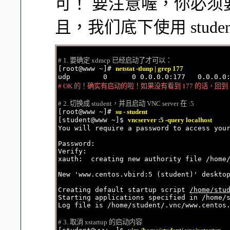
可！ 要注意喔，你必须要
且，我们底下使用 stude
# 1. 要确定 xdmcp 已经启动了才可以：

[root@www ~]# 
netstat -tlunp | grep 177
# OK 的！确实有启动的啦！如果没有看到 177 的话，回到 
# 2. 切换成 student，并且启动 VNC server 在 :5

[root@www ~]# 
su - student
[student@www ~]$ 
vncserver :5 -query localhost
You will require a password to access your
Password:

Verify:

xauth:  creating new authority file /home/
New 'www.centos.vbird:5 (student)' desktop
Creating default startup script 
/home/stu
Starting applications specified in /home/s
Log file is /home/student/.vnc/www.centos.
# 3. 取消 xstartup 的启动内容