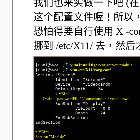
我们也来实做一下吧 (在 Cen
这个配置文件喔！所以
恐怕得要自行使用 X -confi
挪到 /etc/X11/ 去
[root@www ~]# 
yum install tigervnc-server-module
[root@www ~]# 
vim /etc/X11/xorg.conf
Section "Screen"

        Identifier "Screen0"

        Device     "Videocard0"

        DefaultDepth     24

# VBird

        Option "passwordFile" "/home/student/.vnc/passwd"

        SubSection "Display"

                Viewport   0 0

                Depth     24

        EndSubSection

EndSection

# VBird

Section "Module"
