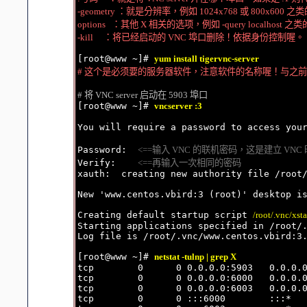
-geometry ：就是分辨率，例如 1024x768 或 800x600 之类
options   ：其他 X 相关的选项，例如 -query localhost 之类的
-kill     ：将已经启动的 VNC 埠口删除！依据身份控制喔。
[root@www ~]# 
yum install tigervnc-server
# 这个是必须要的服务器软件，注意软件的名称喔！与之
# 将 VNC server 启动在 5903 埠口

[root@www ~]# 
vncserver :3
You will require a password to access your
Password:  
<==输入 VNC 的联机密码，这是建立 VNC
Verify:    
<==再输入一次相同的密码
xauth:  creating new authority file /root/
New 'www.centos.vbird:3 (root)' desktop is
Creating default startup script 
/root/.vnc/xst
Starting applications specified in /root/.
Log file is /root/.vnc/www.centos.vbird:3.
[root@www ~]# 
netstat -tulnp | grep X
tcp        0      0 0.0.0.0:5903   0.0.0.0
tcp        0      0 0.0.0.0:6000   0.0.0.0
tcp        0      0 0.0.0.0:6003   0.0.0.0
tcp        0      0 :::6000        :::*   