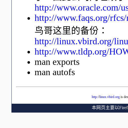
http://www.oracle.com/us
http://www.faqs.org/rfcs
鸟哥这里的备份：
http://linux.vbird.org/l
http://www.tldp.org/
man exports
man autofs
http://linux.vbird.org
is de
本网页主要以Fir