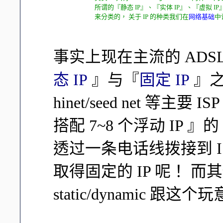
所谓的『静态 IP』、『实体 IP』、『虚拟 I
来分类的， 关于 IP 的种类我们在
网络基础
中
事实上现在主流的 AD
态 IP
』与『
固定 IP
』之
hinet/seed net 等
搭配 7~8 个浮动 IP 
透过一条电话线拨接到 I
取得固定的 IP 呢！ 而其
static/dynamic 跟