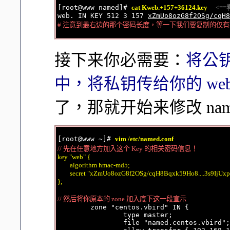
[root@www named]# 
cat Kweb.+157+36124.key
<=
web. IN KEY 512 3 157 
xZmUo8ozG8f2OSg/cqH8
# 注意到最右边的那个密码长度，等一下我们要复制的仅
接下来你必需要：
将公钥的
中，将私钥传给你的 web.c
了，那就开始来修改 nam
[root@www ~]# 
vim /etc/named.conf
// 先在任意地方加入这个 Key 的相关密码信息！
key "web" {

        algorithm hmac-md5;

        secret "xZmUo8ozG8f2OSg/cqH8Bqxk59Ho8....3s9IjUx
};
// 然后将你原本的 zone 加入底下这一段宣示

        zone "centos.vbird" IN {

                type master;

                file "named.centos.vbird";
