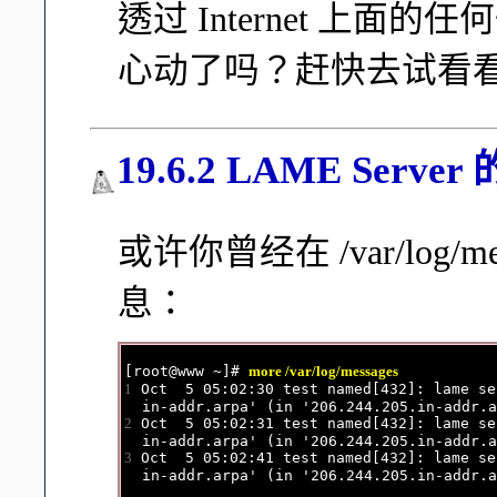
透过 Internet 上
心动了吗？赶快去试看看吧
19.6.2 LAME Serve
或许你曾经在 /var/log
息：
[root@www ~]# 
more /var/log/messages
1
 Oct  5 05:02:30 test named[432]: lame se
2
 Oct  5 05:02:31 test named[432]: lame se
3
 Oct  5 05:02:41 test named[432]: lame se