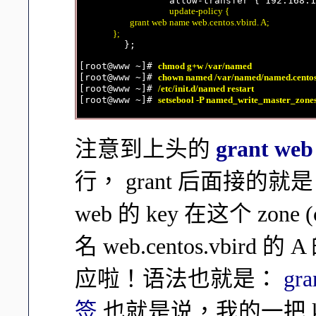
                allow-transfer { 192.168.1
update-policy {

                        grant web name web.centos.vbird. A;

                };

        };

[root@www ~]# 
chmod g+w /var/named
[root@www ~]# 
chown named /var/named/named.centos
[root@www ~]# 
/etc/init.d/named restart
[root@www ~]# 
setsebool -P named_write_master_zone
注意到上头的
grant web
行， grant 后面接的
web 的 key 在这个 zone
名 web.centos.vbir
应啦！语法也就是：
gra
签
也就是说，我的一把 