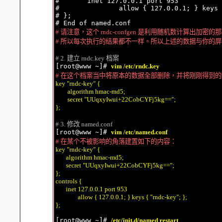
#       inet 127.0.0.1 port 953

#               allow { 127.0.0.1; } keys 
# };

# 请注意，这个 rndc-confgen 是利用随机数计算出加密的那把 
# 所以每次执行的结果都不一样。所以上述的数据与你的
# 2. 建立 rndc.key 档案

[root@www ~]# 
vim /etc/rndc.key
# 在这个档案当中将原本的数据全部删除，并将刚刚得到
key "rndc-key" {

        algorithm hmac-md5;

        secret "UUqxyIwui+22CobCYFj5kg==";

};
# 3. 修改 named.conf

[root@www ~]# 
vim /etc/named.conf
# 在某个不被影响的角落建置如下的内容：
key "rndc-key" {

       algorithm hmac-md5;

       secret "UUqxyIwui+22CobCYFj5kg==";

};

controls {

       inet 127.0.0.1 port 953

               allow { 127.0.0.1; } keys { "rndc-key"; };

};
[root@www ~]# 
/etc/init.d/named restart