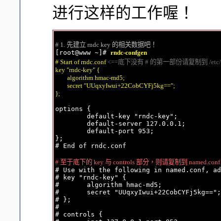
进行这样的工作喔！
# 1. 先建立 rndc key 的相关数据吧！

[root@www ~]# 
rndc-confgen
# Start of rndc.conf 
<==底下没有 # 的第一部份请复制到 /etc/rn
key "rndc-key" {

        algorithm hmac-md5;

        secret "UUqxyIwui+22CobCYFj5kg==";

};
options {

        default-key "rndc-key";

        default-server 127.0.0.1;

        default-port 953;

};

# End of rndc.conf

# 至于底下的 key 与 controls 部分，则请复制到 named.con

# Use with the following in named.conf, ad
# key "rndc-key" {

#       algorithm hmac-md5;

#       secret "UUqxyIwui+22CobCYFj5kg==";

# };

#

# controls {
