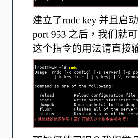
建立了rndc key 并且
port 953 之后，我们
这个指令的用法请直接输入
[root@www ~]# 
rndc
Usage: rndc [-c config] [-s server] [-p po
        [-k key-file ] [-y key] [-V] comma
command is one of the following:

  reload        Reload configuration file 
  stats         Write server statistics to
  dumpdb        Dump cache(s) to the dump 
  flush         Flushes all of the server'
# 其他就给他省略啦！请自行输入这个指令来参考啰！