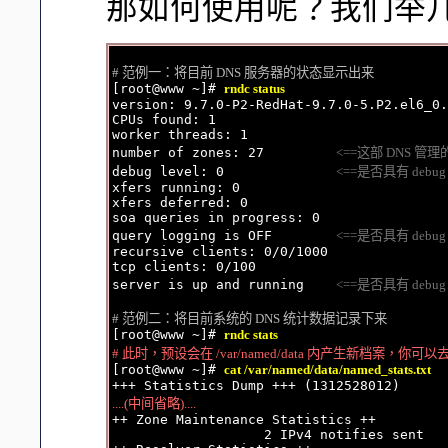
那如何使用呢？我们举
# 范例一：将目前 DNS 服务器的状态显示出来

[root@www ~]# 
rndc status
version: 9.7.0-P2-RedHat-9.7.0-5.P2.el6_0.
CPUs found: 1

worker threads: 1

number of zones: 27         
<==这部 DNS 管理的
debug level: 0              
<==是否具有 debug
xfers running: 0

xfers deferred: 0

soa queries in progress: 0

query logging is OFF        
<==是否具有 debug
recursive clients: 0/0/1000

tcp clients: 0/100

server is up and running    
<==是否具有 debug
# 范例二：将目前系统的 DNS 统计数据记录下来

[root@www ~]# 
rndc stats
# 此时，预设会在 /var/named/data 内产生新档案，你可

[root@www ~]# 
cat /var/named/data/named_stats.txt
....(中间省略)....

++ Zone Maintenance Statistics ++

                   2 IPv4 notifies sent
