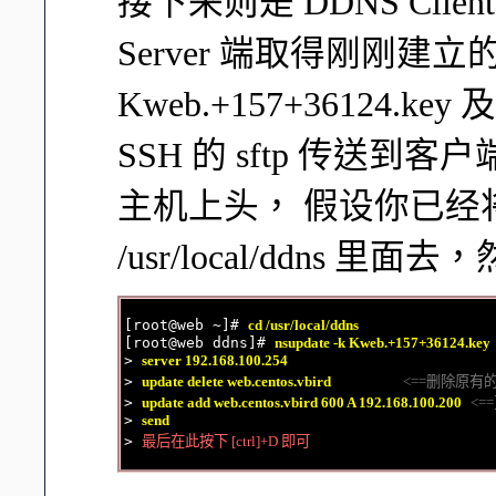
接下来则是 DDNS Cl
Server 端取得刚刚
Kweb.+157+36124.key 及
SSH 的 sftp 传送到客户端
主机上头， 假设你已经
/usr/local/ddns 
[root@web ~]# 
cd /usr/local/ddns
[root@web ddns]# 
nsupdate -k Kweb.+157+36124.key
> 
server 192.168.100.254
> 
update delete web.centos.vbird                   
<==删除原有
> 
update add web.centos.vbird 600 A 192.168.100.200
<=
> 
send
> 
最后在此按下 [ctrl]+D 即可