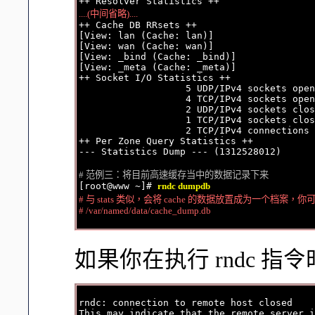
....(中间省略)....

++ Cache DB RRsets ++

[View: lan (Cache: lan)]

[View: wan (Cache: wan)]

[View: _bind (Cache: _bind)]

[View: _meta (Cache: _meta)]

++ Socket I/O Statistics ++

                   5 UDP/IPv4 sockets open
                   4 TCP/IPv4 sockets open
                   2 UDP/IPv4 sockets clos
                   1 TCP/IPv4 sockets clos
                   2 TCP/IPv4 connections 
++ Per Zone Query Statistics ++

--- Statistics Dump --- (1312528012)

# 范例三：将目前高速缓存当中的数据记录下来

[root@www ~]# 
rndc dumpdb
# 与 stats 类似，会将 cache 的数据放置成为一个档案，你
# /var/named/data/cache_dump.db
如果你在执行 rndc 
rndc: connection to remote host closed

This may indicate that the remote server i