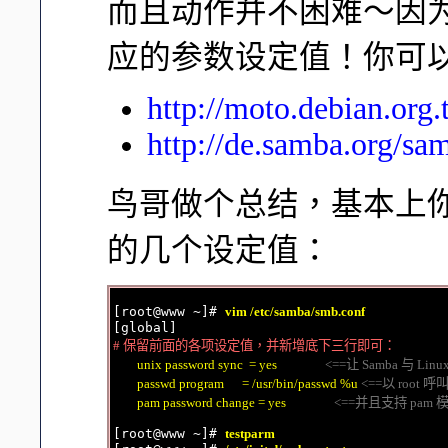
而且动作并不困难～因为 s
应的参数设定值！你可
http://moto.debian.or
http://de.samba.org/s
鸟哥做个总结，基本上你需要的是
的几个设定值：
[root@www ~]# 
vim /etc/samba/smb.conf
# 保留前面的各项设定值，并新增底下三行即可：
        unix password sync  = yes                
<==让 Samba 与 Li
        passwd program      = /usr/bin/passwd %u 
<==以 root
        pam password change = yes                
<==并且支持 pam 
[root@www ~]# 
testparm