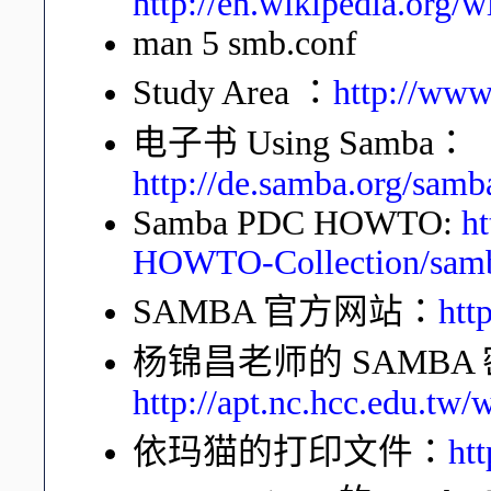
http://en.wikipedia.org/
man 5 smb.conf
Study Area ：
http://www
电子书 Using Samba：
http://de.samba.org/sam
Samba PDC HOWTO:
h
HOWTO-Collection/samb
SAMBA 官方网站：
htt
杨锦昌老师的 SAMBA
http://apt.nc.hcc.edu.t
依玛猫的打印文件：
ht