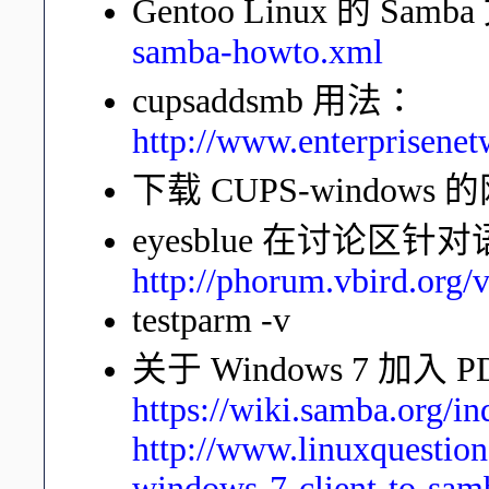
Gentoo Linux 的 Sam
samba-howto.xml
cupsaddsmb 用法：
http://www.enterprisene
下载 CUPS-windows
eyesblue 在讨论区
http://phorum.vbird.org
testparm -v
关于 Windows 7 加
https://wiki.samba.org/
http://www.linuxquestions
windows-7-client-to-sam