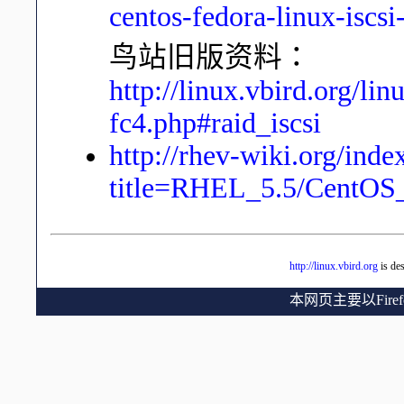
centos-fedora-linux-iscs
鸟站旧版资料：
http://linux.vbird.org/l
fc4.php#raid_iscsi
http://rhev-wiki.org/inde
title=RHEL_5.5/CentOS_
http://linux.vbird.org
is de
本网页主要以Fir