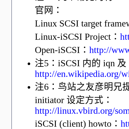
官网：
Linux SCSI target frame
Linux-iSCSI Project：
ht
Open-iSCSI：
http://www
注5：iSCSI 内的 iqn
http://en.wikipedia.org/
注6：鸟站之友彦明兄
initiator 设定方式：
http://linux.vbird.org/s
iSCSI (client) howto：
ht