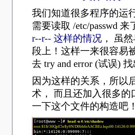
我们知道很多程序的运行都
需要读取 /etc/pass
r--r-- 这样的情况
， 虽然
段上！这样一来很容易
去 try and error (试误
因为这样的关系，所以后来
术， 而且还加入很多的口令
一下这个文件的构造吧！ 鸟
[root@www ~]# 
head -n 4 /etc/shadow
root:$1$/30QpE5e$y9N/D0bh6rAACBEz.hqo00:14126:0:999
bin:*:14126:0:99999:7:::
