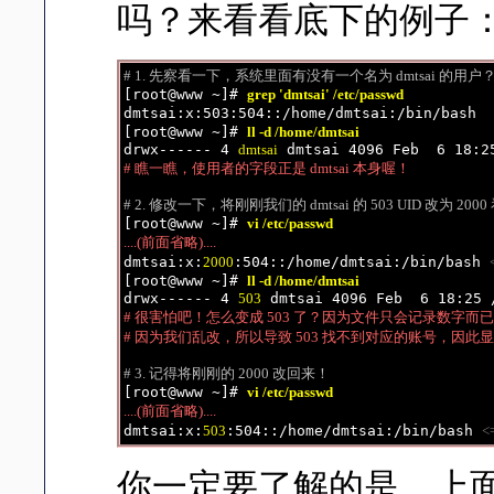
吗？来看看底下的例子
# 1. 先察看一下，系统里面有没有一个名为 dmtsai 的用户

[root@www ~]# 
grep 'dmtsai' /etc/passwd
dmtsai:x:503:504::/home/dmtsai:/bin/bash  
[root@www ~]# 
ll -d /home/dmtsai
drwx------ 4 
dmtsai
# 瞧一瞧，使用者的字段正是 dmtsai 本身喔！
# 2. 修改一下，将刚刚我们的 dmtsai 的 503 UID 改为 200

[root@www ~]# 
vi /etc/passwd
....(前面省略)....

dmtsai:x:
2000
:504::/home/dmtsai:/bin/bash 
[root@www ~]# 
ll -d /home/dmtsai
drwx------ 4 
503
# 很害怕吧！怎么变成 503 了？因为文件只会记录数字而已
# 因为我们乱改，所以导致 503 找不到对应的账号，因此
# 3. 记得将刚刚的 2000 改回来！

[root@www ~]# 
vi /etc/passwd
....(前面省略)....

dmtsai:x:
503
:504::/home/dmtsai:/bin/bash 
<
你一定要了解的是，上面