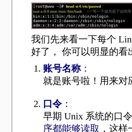
[root@www ~]# 
head -n 4 /etc/passwd
root:x:0:0:root:/root:/bin/bash
<==等一下做为底下说明用
bin:x:1:1:bin:/bin:/sbin/nologin

daemon:x:2:2:daemon:/sbin:/sbin/nologin

我们先来看一下每个 Lin
好了， 你可以明显的看
账号名称
：
就是账号啦！用来对应 UI
口令
：
早期 Unix 系统
序都能够读取
，这样