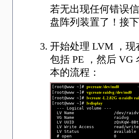
若无出现任何错误信息
盘阵列装置了！接下来
开始处理 LVM 
包括 PE ，然后 VG 名
本的流程：
[root@www ~]# 
pvcreate /dev/md0                 
[root@www ~]# 
vgcreate raidvg /dev/md0        
[root@www ~]# 
lvcreate -L 2.82G -n raidlv ra
[root@www ~]# 
lvdisplay
  --- Logical volume ---

  LV Name                /dev/raidv
  VG Name                raidvg

  LV UUID                zQsKqW-8Bt
  LV Write Access        read/write

  LV Status              available

  # open                 0
