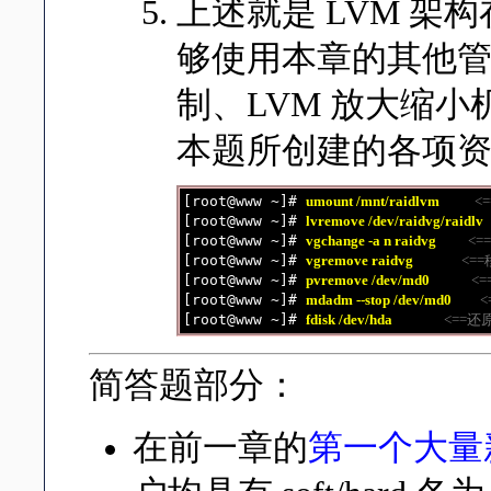
上述就是 LVM 架
够使用本章的其他管理
制、LVM 放大缩
本题所创建的各项
[root@www ~]# 
umount /mnt/raidlvm        
<
[root@www ~]# 
lvremove /dev/raidvg/raidlv
[root@www ~]# 
vgchange -a n raidvg       
<=
[root@www ~]# 
vgremove raidvg            
<==
[root@www ~]# 
pvremove /dev/md0          
<=
[root@www ~]# 
mdadm --stop /dev/md0      
<
[root@www ~]# 
fdisk /dev/hda             
<==
简答题部分：
在前一章的
第一个大量