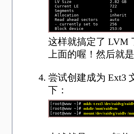
  LV Size                2.82 GB

  Current LE             722

  Segments               1

  Allocation             inherit

  Read ahead sectors     auto

  - currently set to     256

这样就搞定了 LVM 了
上面的喔！然后就
尝试创建成为 Ext3 文
下：
[root@www ~]# 
mkfs -t ext3 /dev/raidvg/raidl
[root@www ~]# 
mkdir /mnt/raidlvm
[root@www ~]# 
mount /dev/raidvg/raidlv /mn