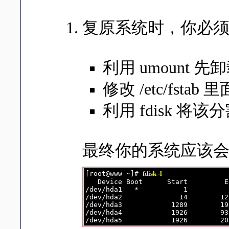
复原系统时，你必
利用 umount
修改 /etc/fs
利用 fdisk 将
最终你的系统应该
[root@www ~]# 
fdisk -l
   Device Boot      Start         E
/dev/hda1   *           1          
/dev/hda2              14        12
/dev/hda3            1289        19
/dev/hda4            1926        93